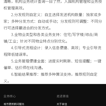
清晰，机构业务统计查询一目了然，入围机构管理和业务授
权管理高效。
2.分发规则自定义：自主选择发送机构数量：独家或多
家；多种分发方式：自动或手动；分发规则可调整：不同分
行可选择最适合的分发方式。
3.全物业类型和各类业务支持：住宅/写字楼/综合/商
铺/工业；针对不同物业特点分别优化。
4.引导式流程设计：录入信息便捷、高效；专业引导流
程降低错误率。
5.业务管理便捷全面：进度实时刷新、短信提醒；一键
催单、估价师在线沟通。
6.智能结果推荐：推荐多种算法支持，推荐规则自定
义。
业务核心
走进首佳
城市更新顾问服务
关于首佳